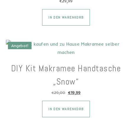
€
29,99
Dieses Produkt wei
IN DEN WARENKORB
Angebot!
DIY Kit Makramee Handtasche
„Snow“
Ursprünglicher Preis war: €29,00
Aktueller Preis ist: €19,99.
€
29,00
€
19,99
Dieses Produkt wei
IN DEN WARENKORB