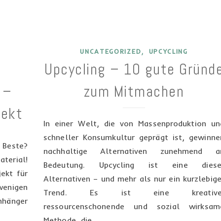
,
UNCATEGORIZED
UPCYCLING
Upcycling – 10 gute Gründ
 –
zum Mitmachen
jekt
In einer Welt, die von Massenproduktion un
schneller Konsumkultur geprägt ist, gewinne
 Beste?
nachhaltige Alternativen zunehmend a
aterial!
Bedeutung. Upcycling ist eine diese
ekt für
Alternativen – und mehr als nur ein kurzlebige
 wenigen
Trend. Es ist eine kreative
nhänger
ressourcenschonende und sozial wirksam
Methode, die…