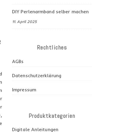
DIY Perlenarmband selber machen
11. April 2025
e
Rechtliches
AGBs
d
Datenschutzerklärung
n
Impressum
n
r
r
,
Produktkategorien
e
Digitale Anleitungen