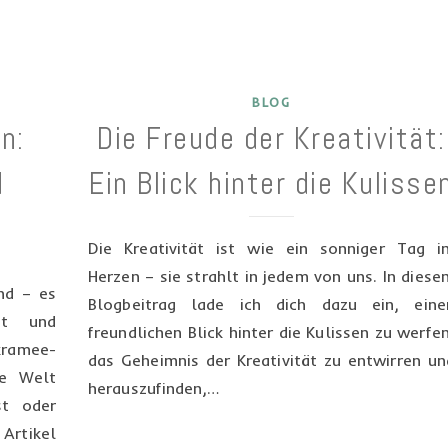
BLOG
n:
Die Freude der Kreativität:
d
Ein Blick hinter die Kulisse
Die Kreativität ist wie ein sonniger Tag i
Herzen – sie strahlt in jedem von uns. In diese
nd – es
Blogbeitrag lade ich dich dazu ein, eine
ät und
freundlichen Blick hinter die Kulissen zu werfen
kramee-
das Geheimnis der Kreativität zu entwirren un
se Welt
herauszufinden,…
st oder
Artikel