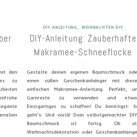
,
DIY ANLEITUNG
WEIHNACHTEN DIY
ber
DIY-Anleitung: Zauberhafte
Makramee-Schneeflocke
mit den
Gestalte deinen eigenen Baumschmuck ode
ges zu
einen süßen Geschenkanhänger mit diese
rbeiten
einfachen Makramee-Anleitung. Perfekt, u
enfrohe
Garnreste zu verwenden und etwa
egante
Einzigartiges zu schaffen! Du benötigst: S
rialien
geht’s: Und voilà! Dein selbstgemachter DIY
Baumschmuck ist fertig. Ob al
Weihnachtsdekoration oder Geschenkanhänge