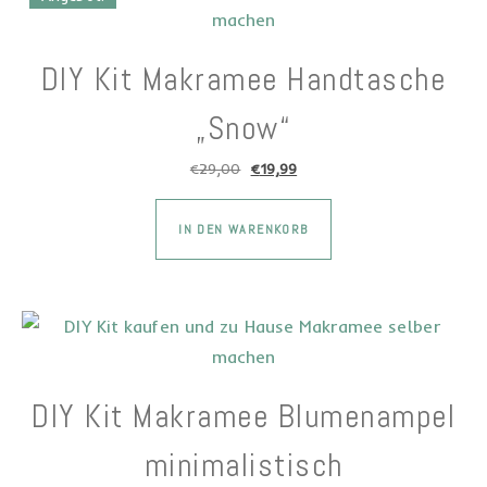
DIY Kit Makramee Handtasche
„Snow“
Ursprünglicher Preis war: €29,00
Aktueller Preis ist: €19,99.
€
29,00
€
19,99
Dieses Produkt wei
IN DEN WARENKORB
DIY Kit Makramee Blumenampel
minimalistisch