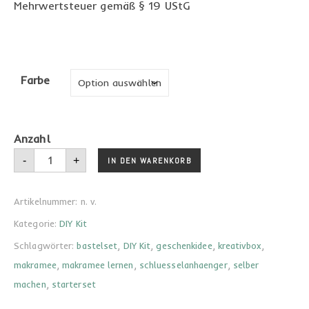
Mehrwertsteuer gemäß § 19 UStG
Farbe
Makramee DIY KIT Ostern Menge
-
+
IN DEN WARENKORB
Artikelnummer:
n. v.
Kategorie:
DIY Kit
Schlagwörter:
bastelset
,
DIY Kit
,
geschenkidee
,
kreativbox
,
makramee
,
makramee lernen
,
schluesselanhaenger
,
selber
machen
,
starterset