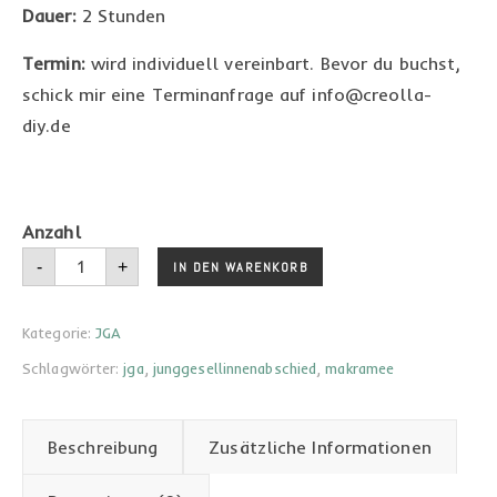
Dauer:
2 Stunden
Termin:
wird individuell vereinbart. Bevor du buchst,
schick mir eine Terminanfrage auf info@creolla-
diy.de
Junggesellinnenabschied Menge
-
+
IN DEN WARENKORB
Kategorie:
JGA
Schlagwörter:
jga
,
junggesellinnenabschied
,
makramee
Beschreibung
Zusätzliche Informationen