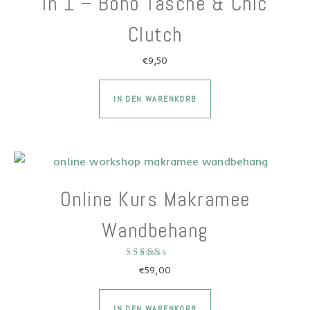
in 1 – Boho Tasche & Chic
Clutch
€
9,50
IN DEN WARENKORB
Online Kurs Makramee
Wandbehang
Bewertet mit
€
59,00
5.00
von 5
IN DEN WARENKORB