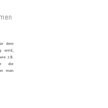
hmen
ür dein
g wird,
wie z.B.
ne die
ann man
…