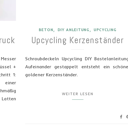
,
,
BETON
DIY ANLEITUNG
UPCYCLING
ruck
Upcycling Kerzenständer
Messer
Schraubdeckeln Upcycling DIY Bastelanleitung
üssel +
Aufeinander gestappelt entsteht ein schöne
hritt 1:
goldener Kerzenständer.
 einer
chmäßig
WEITER LESEN
 Latten