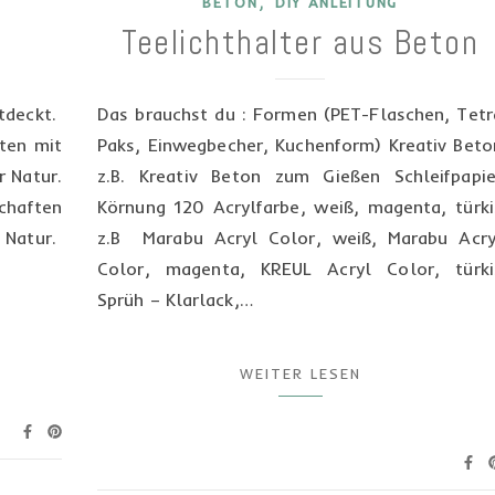
,
BETON
DIY ANLEITUNG
Teelichthalter aus Beton
ntdeckt.
Das brauchst du : Formen (PET-Flaschen, Tetr
lten mit
Paks, Einwegbecher, Kuchenform) Kreativ Beto
r Natur.
z.B. Kreativ Beton zum Gießen Schleifpapie
haften
Körnung 120 Acrylfarbe, weiß, magenta, türki
 Natur.
z.B Marabu Acryl Color, weiß, Marabu Acry
Color, magenta, KREUL Acryl Color, türki
Sprüh – Klarlack,…
WEITER LESEN