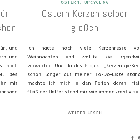
,
OSTERN
UPCYCLING
ür
Ostern Kerzen selber
chen
gießen
ür, und
Ich hatte noch viele Kerzenreste vo
ern und
Weihnachten und wollte sie irgendwi
ist auch
verwerten. Und da das Projekt „Kerzen gießen
eil des
schon länger auf meiner To-Do-Liste stand
ahr mit
machte ich mich in den Ferien daran. Mei
arband
fleißiger Helfer stand mir wie immer kreativ zu
WEITER LESEN