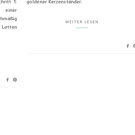
hritt 1:
goldener Kerzenständer.
 einer
chmäßig
WEITER LESEN
 Latten