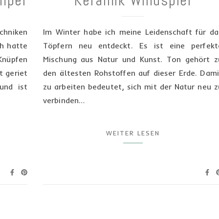
mpel
Keramik Windspiel
echniken
Im Winter habe ich meine Leidenschaft für da
ch hatte
Töpfern neu entdeckt. Es ist eine perfekt
 Knüpfen
Mischung aus Natur und Kunst. Ton gehört z
t geriet
den ältesten Rohstoffen auf dieser Erde. Dami
und ist
zu arbeiten bedeutet, sich mit der Natur neu z
verbinden…
WEITER LESEN