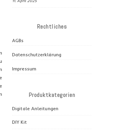
11. April 2025
Rechtliches
AGBs
n
Datenschutzerklärung
u
Impressum
n
e
e
n
Produktkategorien
Digitale Anleitungen
DIY Kit